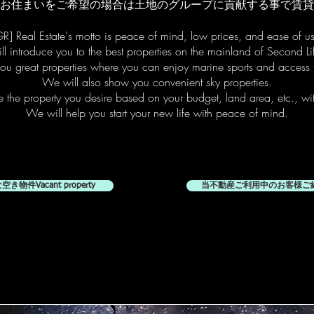
お住まいをご希望の場合は土地のグループに貢献する事で賃貸
R] Real Estate's motto is peace of mind, low prices, and ease of u
l introduce you to the best properties on the mainland of Second Li
u great properties where you can enjoy marine sports and access 
We will also show you convenient sky properties.
the property you desire based on your budget, land area, etc., with
We will help you start your new life with peace of mind.
物件Vacant property
当不動産ご利用中のお客様ご紹介C