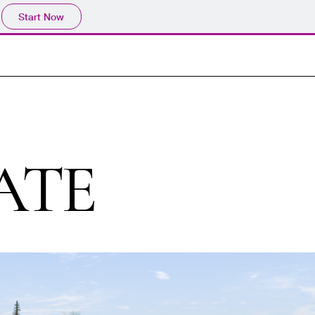
Start Now
ATE