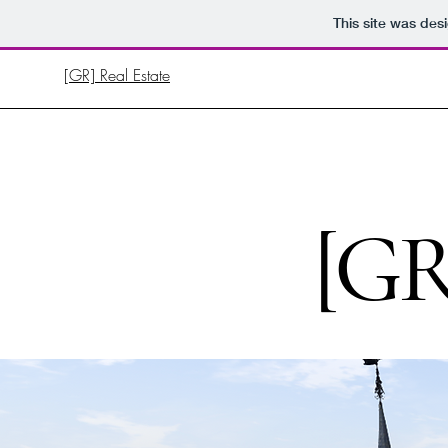
This site was des
[GR] Real Estate
[GR